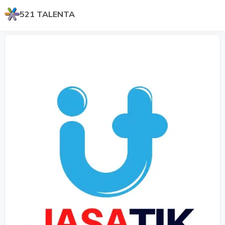
521 TALENTA
Previous
Next