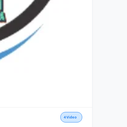
4
Video