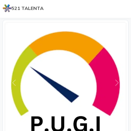
521 TALENTA
Previous
Next